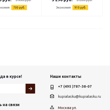
ономия
700 руб.
Экономия
910 руб.
да в курсе!
Наши контакты
+7 (495 )787-38-07
kupialasku@kupialasku.ru
 на связи
Москва ул.