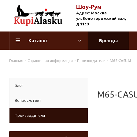
Шоу-Рум
А
дрес
:
М
осква
ул. Золоторожский вал,
д.11с9
Каталог
Бренды
Главная
-
Справочная информация
-
Производители
-
M65-CASUAL
Блог
M65-CAS
Вопрос-ответ
Производители