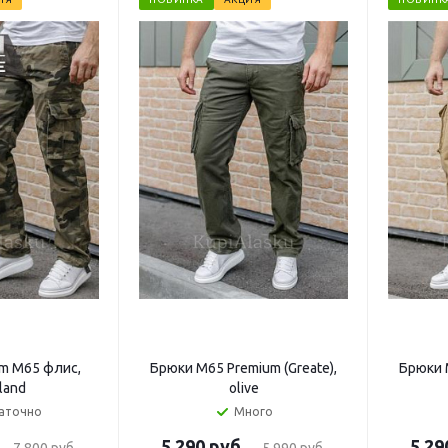
m M65 флис,
Брюки M65 Premium (Greate),
Брюки M
land
olive
аточно
Много
5 290 руб.
5 29
7 800 руб.
5 990 руб.