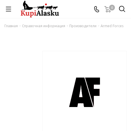
0
Главная
-
Справочная информация
-
Производители
-
Armed Forces