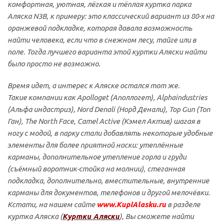
комфортная, уютная, лёгкая и тёплая куртка парка
Аляска N3B, к примеру: это классический вариант из 80-х на
оранжевой подкладке, которая давала возможность
найти человека, если что в снежном лесу, тайге или в
поле. Тогда лучшего варианта этой куртки Аляски найти
было просто не возможно.
Время идет, а интерес к Аляске остался тот же.
Такие компании как Apolloget (Аполлогет), Alphaindustries
(Альфа индастриз), Nord Denali (Норд Денали), Top Gun (Топ
Ган), The North Face, Camel Active (Кэмел Актив) шагая в
ногу с модой, в парку стали добавлять некоторые удобные
элементы для более приятной носки: утеплённые
карманы, дополнительное утепление горла и груди
(съёмный воротник-стойка на молнии), стеганная
подкладка, дополнительно, вместительные, внутренние
карманы для документов, телефонов и другой мелочёвки.
Кстати, на нашем сайте
www.KupiAlasku.ru
в разделе
куртка Аляска (
Куртки Аляски
), Вы сможете найти