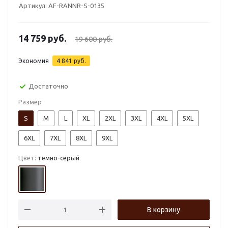
Артикул:
AF-RANNR-S-0135
14 759
руб.
19 600
руб.
Экономия
4 841
руб.
Достаточно
Размер
S
M
L
XL
2XL
3XL
4XL
5XL
6XL
7XL
8XL
9XL
Цвет:
темно-серый
В корзину