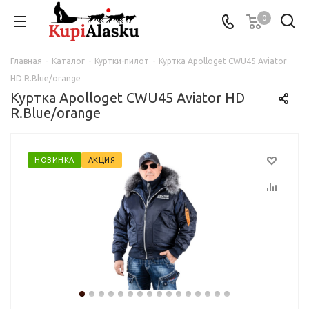
0
Главная
-
Каталог
-
Куртки-пилот
-
Куртка Apolloget CWU45 Aviator
HD R.Blue/orange
Куртка Apolloget CWU45 Aviator HD
R.Blue/orange
НОВИНКА
АКЦИЯ