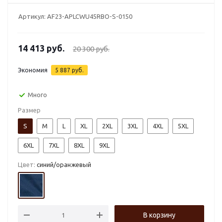
Артикул:
AF23-APLCWU45RBO-S-0150
14 413
руб.
20 300
руб.
Экономия
5 887
руб.
Много
Размер
S
M
L
XL
2XL
3XL
4XL
5XL
6XL
7XL
8XL
9XL
Цвет:
синий/оранжевый
В корзину