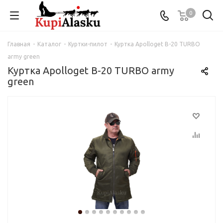
0
Главная
-
Каталог
-
Куртки-пилот
-
Куртка Apolloget B-20 TURBO
army green
Куртка Apolloget B-20 TURBO army
green