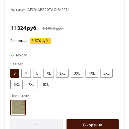
Артикул:
AF23-APB20TAG-S-0074
11 324
руб.
14 900
руб.
Экономия
3 576
руб.
Много
Размер
S
M
L
XL
2XL
3XL
4XL
5XL
6XL
7XL
8XL
Цвет:
хаки
В корзину