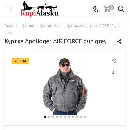
0
Главная
-
Каталог
-
Куртки-пилот
-
Куртка Apolloget AIR FORCE gun
grey
Куртка Apolloget AIR FORCE gun grey
АКЦИЯ