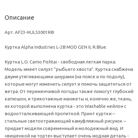
Описание
Арт. AF23-MJL53001RB
Куртка Alpha Industries L-2B MOD GEN II, R.Blue.
Куртка L.O. Camo Fishtai - свободная легкая парка.
Модель имеет силуэт "рыбьего хвоста". Куртка снабжена
двумя утягивающими шнурами (на поясе и по подолу),
которые могут изменить силуэт и помочь защититься от
ветра. От переменчивой погоды также помогут глубокий
капюшон, и трикотажные манжеты и, конечно же, ткань,
из которой выполнена куртка - это Washable нейлон с
водоотталкивающей пропиткой. Принт куртки –
стильные светоотражающий камуфляжный рисунок –
придает модели современный и молодежный вид. И
«вишенкой на торте» выступает очень модная деталь -