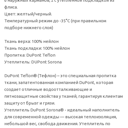
6 наружных карманов, 2 с утепленной подкладкой из
флиса.
Цвет: желтый/черный.
Температурный режим до -35°С (при правильном
подборе нижнего слоя)
Ткань верха: 100% нейлон
Ткань подкладки: 100% нейлон
Пропитка: DuPont Teflon
Утеплитель: DUPont Sorona
DuPont Teflon® (Тефлон) – это специальная пропитка
ткани, запатентованная компанией DuPont, которая
создает отличные водоотталкивающие и
пятнозащитные свойства у тканей, гарантируя клиентам
защиту от брызг и грязи.
Утеплитель DuPont Sorona® - идеальный наполнитель
для современной одежды — высокая теплоизоляция,
небольшой вес, свобода движения. Утеплитель по