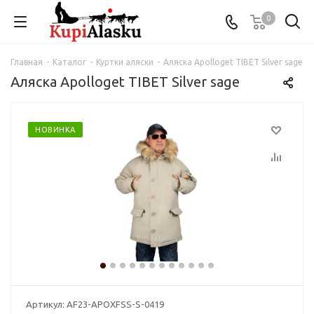
0
Главная
-
Каталог
-
Куртки аляски
-
Аляска Apolloget TIBET Silver sage
Аляска Apolloget TIBET Silver sage
НОВИНКА
Артикул:
AF23-APOXFSS-S-0419