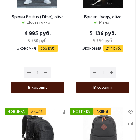
Брюки Brutus (Titan), olive
Брюки Joggy, olive
Достаточно
Мало
4 995
руб.
5 136
руб.
5 550
руб.
5 350
руб.
Экономия
555
руб.
Экономия
214
руб.
В корзину
В корзину
НОВИНКА
АКЦИЯ
НОВИНКА
АКЦИЯ