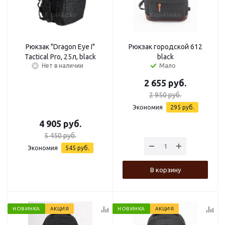
Рюкзак "Dragon Eye I"
Рюкзак городской 612
Tactical Pro, 25л, black
black
Нет в наличии
Мало
2 655
руб.
2 950
руб.
Экономия
295
руб.
4 905
руб.
5 450
руб.
Экономия
545
руб.
В корзину
НОВИНКА
АКЦИЯ
НОВИНКА
АКЦИЯ